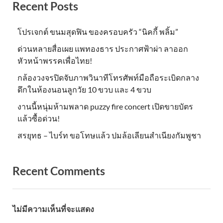
Recent Posts
โปรเจกต์ ขนมสุดฟิน ของครอบครัว “นิคกี้ พลิ้ม”
ด่วนหลายสื่อเผย แพทองธาร ประกาศฟ้าผ่า ลาออก
หัวหน้าพรรคเพื่อไทย!
กล้องวงจรปิดจับภาพวินาทีโทรศัพท์มือถือระเบิดกลาง
ดึกในห้องนอนลูกวัย 10 ขวบ และ 4 ขวบ
งานนี้หนุ่มห้ามพลาด puzzy fire concert เปิดขายบัตร
แล้วซื้อด่วน!
สรยุทธ – ไบร์ท ขอโทษแล้ว ปมล้อเลียนสำเนียงกัมพูชา
Recent Comments
ไม่มีความเห็นที่จะแสดง