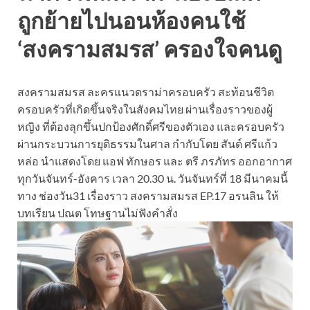
ถูกย้ายไปนอนห้องคนใช้
‘สงครามสมรส’ ครองใจคนดู
สงครามสมรส ละครแนวดราม่าครอบครัว สะท้อนชีวิต
ครอบครัวที่เกิดขึ้นจริงในสังคมไทย ผ่านเรื่องราวของผู้
หญิง ที่ต้องลุกขึ้นปกป้องศักดิ์ศรีของตัวเอง และครอบครัว
ผ่านกระบวนการยุติธรรมในศาล กำกับโดย สันต์ ศรีแก้ว
หล่อ นำแสดงโดย แอฟ ทักษอร และ ตรี ภรภัทร ออกอากาศ
ทุกวันจันทร์-อังคาร เวลา 20.30 น. วันจันทร์ที่ 18 มีนาคมนี้
ทาง ช่องวัน31 เรื่องราว สงครามสมรส EP.17 อรนลิน ให้
บทเรียน ปณต โทษฐานไม่ฟังคำสั่ง