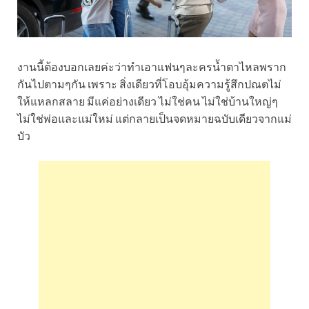
งานนี้ต้องบอกเลยค่ะว่าทำเอาแฟนๆละครน้ำตาไหลพราก
กันไปตามๆกัน เพราะ สิ่งเดียวที่โอบอุ้มความรู้สึกปณตไม่
ให้แหลกสลาย มีแค่อย่างเดียว ไม่ใช่คน ไม่ใช่บ้านใหญ่ๆ
ไม่ใช่พ่อและแม่ใหม่ แต่กลายเป็นจดหมายฉบับเดียวจากแม่
บัว