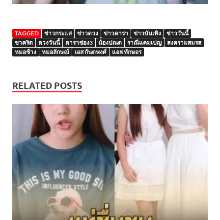
TAGGED
ข่าวกระแส
ข่าวดวง
ข่าวดารา
ข่าวบันเทิง
ข่าววันนี้
ชาคริต
ดวงวันนี้
ดาราช่อง3
น้องปณต
ราณีแคมเปญ
สงครามสมรส
หมอช้าง
หมอลักษณ์
เอส กันตพงศ์
แอฟทักษอร
RELATED POSTS