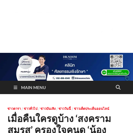
Truststoreonline
บริษัทด้านสื่อ/ข่าวสารใน กรุงเทพมหานคร ประเทศไทย
MAIN MENU
ข่าวดารา
/
ข่าวทั่วไป
/
ข่าวบันเทิง
/
ข่าววันนี้
/
ข่าวเด็ดประเด็นออนไลน์
เมื่อคืนใครดูบ้าง ‘สงคราม
สมรส’ ครองใจคนดู ‘น้อง