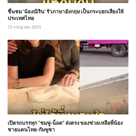
ชื่นชม ‘น้องณิริน’ รัวภาษาอังกฤษ เป็นกระบอกเสียงให้
ประเทศไทย
31 กรกฎาคม 2025
เปิดรถบรรทุก “ชมพู่-น็อต” ส่งตรง ของช่วยเหลือพี่น้อง
ชายแดนไทย-กัมพูชา