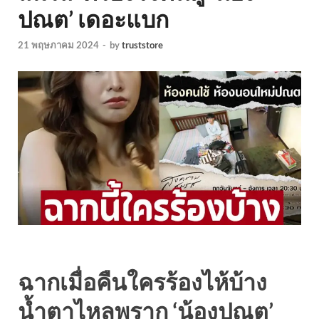
ปณต’ เดอะแบก
21 พฤษภาคม 2024
-
by
truststore
ฉากเมื่อคืนใครร้องไห้บ้าง
น้ำตาไหลพราก ‘น้องปณต’