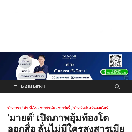
Truststoreonline
บริษัทด้านสื่อ/ข่าวสารใน กรุงเทพมหานคร ประเทศไทย
MAIN MENU
ข่าวดารา
/
ข่าวทั่วไป
/
ข่าวบันเทิง
/
ข่าววันนี้
/
ข่าวเด็ดประเด็นออนไลน์
‘มายด์’ เปิดภาพอุ้มท้องโต
ออกสื่อ ลั่นไม่มีใครสงสารเมีย