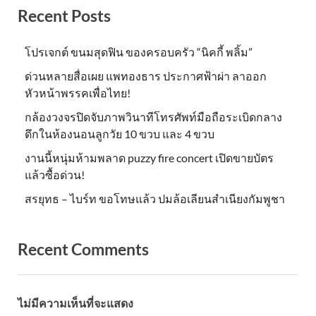
Recent Posts
โปรเจกต์ ขนมสุดฟิน ของครอบครัว “นิคกี้ พลิ้ม”
ด่วนหลายสื่อเผย แพทองธาร ประกาศฟ้าผ่า ลาออก
หัวหน้าพรรคเพื่อไทย!
กล้องวงจรปิดจับภาพวินาทีโทรศัพท์มือถือระเบิดกลาง
ดึกในห้องนอนลูกวัย 10 ขวบ และ 4 ขวบ
งานนี้หนุ่มห้ามพลาด puzzy fire concert เปิดขายบัตร
แล้วซื้อด่วน!
สรยุทธ – ไบร์ท ขอโทษแล้ว ปมล้อเลียนสำเนียงกัมพูชา
Recent Comments
ไม่มีความเห็นที่จะแสดง