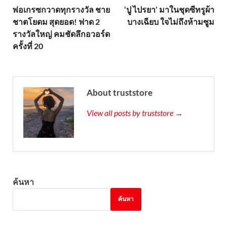
พ่อเกรซกวาดทุกรางวัล ชาย
‘ปู ไปรยา’ มาในชุดซีทรูผ้า
ชาตโยดม สุดยอด! ฟาด 2
บางเฉียบ ใจไม่ถึงห้ามซูม
รางวัลใหญ่ คมชัดลึกอวอร์ด
ครั้งที่ 20
About truststore
View all posts by truststore →
ค้นหา
ค้นหา