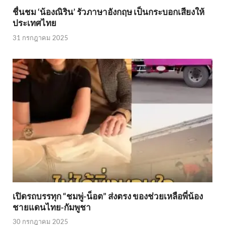
ชื่นชม ‘น้องณิริน’ รัวภาษาอังกฤษ เป็นกระบอกเสียงให้
ประเทศไทย
31 กรกฎาคม 2025
เปิดรถบรรทุก “ชมพู่-น็อต” ส่งตรง ของช่วยเหลือพี่น้อง
ชายแดนไทย-กัมพูชา
30 กรกฎาคม 2025