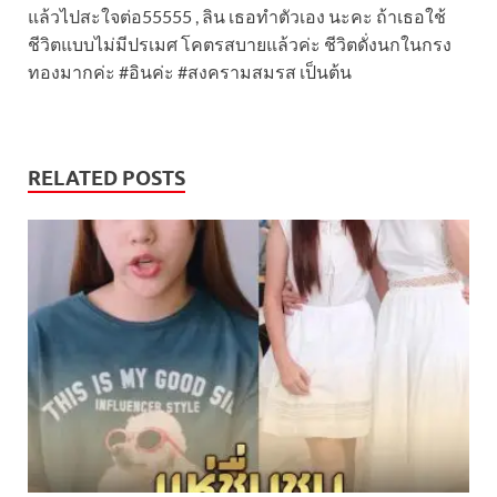
แล้วไปสะใจต่อ55555 , ลิน เธอทำตัวเอง นะคะ ถ้าเธอใช้
ชีวิตแบบไม่มีปรเมศ โคตรสบายแล้วค่ะ ชีวิตดั่งนกในกรง
ทองมากค่ะ #อินค่ะ #สงครามสมรส เป็นต้น
RELATED POSTS