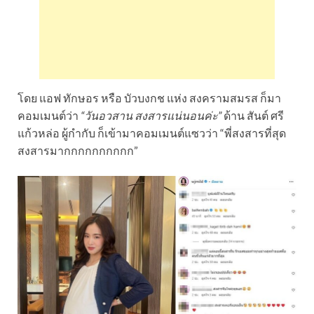
โดย แอฟ ทักษอร หรือ บัวบงกช แห่ง สงครามสมรส ก็มา
คอมเมนต์ว่า
“วันอวสาน สงสารแน่นอนค่ะ”
ด้าน สันต์ ศรี
แก้วหล่อ ผู้กำกับ ก็เข้ามาคอมเมนต์แซวว่า “พี่สงสารที่สุด
สงสารมากกกกกกกกกก”