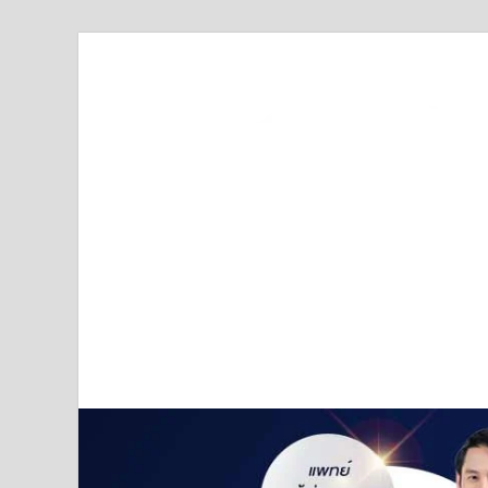
Truststoreonline
บริษัทด้านสื่อ/ข่าวสารใน กรุงเทพมหานคร ประเทศไ