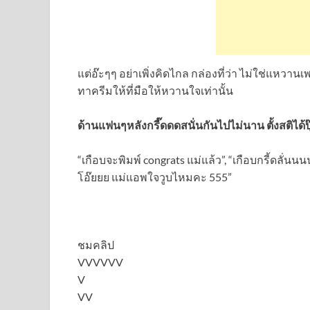
แต่อ๊ะๆๆ อย่าเพิ่งคิดไกล กล่องที่ว่า ไม่ใช่แหวานเ
ทาครีมให้ที่มือให้หวานใจเท่านั้น
ด้านแฟนๆหลังกรี๊ดดดสนั่นกันไปไม่นาน ตั้งสติได้ป
“เกือบจะพิมพ์ congrats แม่แล้ว”, “เกือบกรี้ดลั่นนน
โอ๊ยยย แม่แอพใจวูบไหมคะ 555”
ชมคลิป
VVVVVV
V
VV