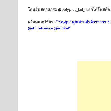
โดนอินสตาแกรม @polyplus_jad_hai ก็ได้โพสต์คลิ
พร้อมแคปชั่นว่า
“”นนกุล” คุกเข่าแล้วจ้าาาาาา!!!!!
@aff_taksaorn @nonkul”