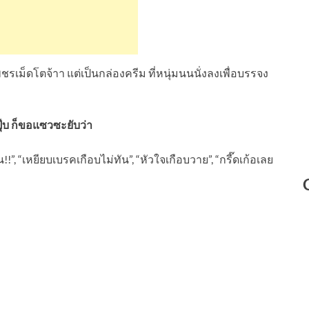
พชรเม็ดโตจ้าา แต่เป็นกล่องครีม ที่หนุ่มนนนั่งลงเพื่อบรรจง
ุ๊บ ก็ขอแซวซะยับว่า
น!!”, “เหยียบเบรคเกือบไม่ทัน”, “หัวใจเกือบวาย”, “กรี๊ดเก้อเลย