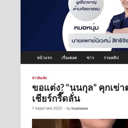
หน้าแรก
เรื่องฮอต
ข่าว
รวมคลิป
ข่าวบันเทิง
ขอแต่ง? “นนกุล” คุกเข่า
เชียร์กรี๊ดลั่น
7 พฤษภาคม 2025
-
by
truststore