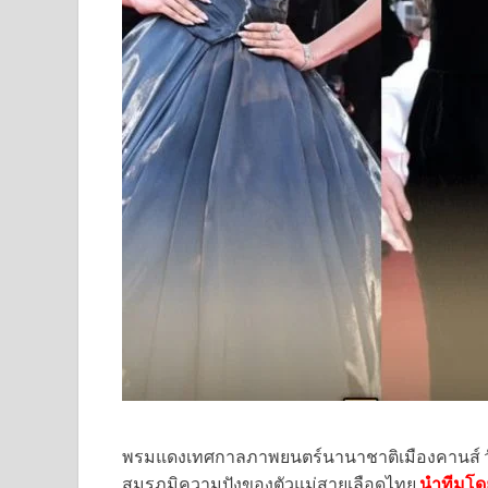
พรมแดงเทศกาลภาพยนตร์นานาชาติเมืองคานส์ วันที่
สมรภูมิความปังของตัวแม่สายเลือดไทย
นำทีมโดย