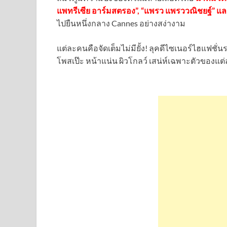
แพทรีเซีย อาร์มสตรอง”, “แพรว แพรววณิชยฐ์” แล
ไปยืนหนึ่งกลาง Cannes อย่างสง่างาม
แต่ละคนคือจัดเต็มไม่มียั้ง! ลุคดีไซเนอร์ไฮแฟชั่น
โพสเป๊ะ หน้าแน่น ผิวโกลว์ เสน่ห์เฉพาะตัวของ