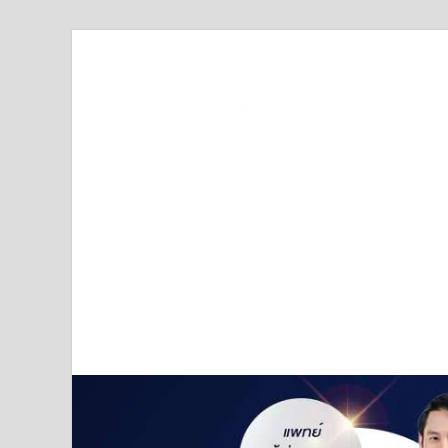
Truststoreonline
บริษัทด้านสื่อ/ข่าวสารใน กรุงเทพมหานคร ประเทศไ