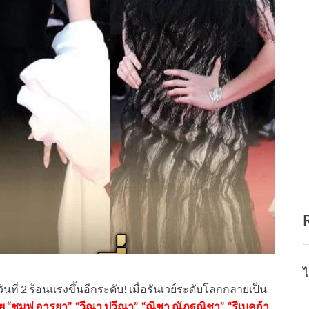
ไ
 2 ร้อนแรงขึ้นอีกระดับ! เมื่อรันเวย์ระดับโลกกลายเป็น
 “ชมพู่ อารยา”, “วีณา ปวีณา”, “ณิชา ณัฏฐณิชา”, “รีเบคก้า