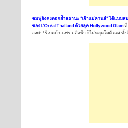
ชมพู่ยังคงตอกย้ำสถานะ “เจ้าแม่คานส์” ได้แบบสม
ของ L’Oréal Thailand ด้วยลุค Hollywood Glam
ที
องศา! รีเบคก้า-แพรว-อิงฟ้า ก็ไม่หลุดโผตัวแม่ ทั้