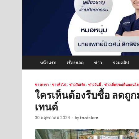
หน้าแรก
เรื่องฮอต
ข่าว
รวมคลิป
ข่าวดารา
/
ข่าวทั่วไป
/
ข่าวบันเทิง
/
ข่าววันนี้
/
ข่าวเด็ดประเด็นออนไล
ใครเห็นต้องรีบซื้อ ลดถ
เทนต์
30 พฤษภาคม 2024
-
by
truststore