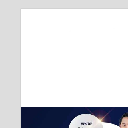
Truststoreonline
บริษัทด้านสื่อ/ข่าวสารใน กรุงเทพมหานคร ประเทศไ