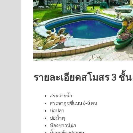
รายละเอียดสโมสร 3 ชั้น
สระว่ายน้ำ
สระจากุชชี่แบบ 6-8 คน
บ่อปลา
บ่อน้ำพุ
ห้องซาวน์น่า
น้ำตกข้างกำแพง