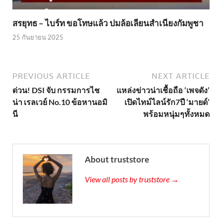
สรยุทธ – ไบร์ท ขอโทษแล้ว ปมล้อเลียนสำเนียงกัมพูชา
25 กันยายน 2025
PREVIOUS ARTICLE
NEXT ARTICLE
ด่วน! DSI จับ กรรมการไช
แหล่งข่าวน่าเชื้อถือ ‘เพจดัง’
น่า เรลเวย์ No.10 ข้อหานอมิ
เปิดไทม์ไลน์รัก7ปี ‘มายด์’
นี
พร้อมหนุ่มๆทั้งหมด
About truststore
View all posts by truststore →