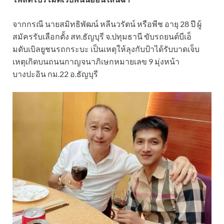
จากกรณี นายสมิทธิพัฒน์ หลีนวรัตน์ หรือพีช อายุ 28 ปี ผู้
สมัครรับเลือกตั้ง สท.ธัญบุรี จ.ปทุมธานี ขับรถยนต์บีเอ็
มดับเบิลยูชนรถกระบะ เป็นเหตุให้ลุงกับป้าได้รับบาดเจ็บ
เหตุเกิดบนถนนกาญจนาภิเษกหมายเลข 9 มุ่งหน้า
บางปะอิน กม.22 อ.ธัญบุรี