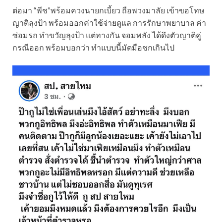
ต่อมา “พีช”พร้อมควงนายกเบี้ยว ถือพวงมาลัย เข้าขอโทษ
ญาติลุงป้า พร้อมออกค่าใช้จ่ายดูแล การรักษาพยาบาล ค่า
ซ่อมรถ ทำขวัญลุงป้า แต่ทางกัน จอมพลัง ได้ดึงตัวญาติคู่
กรณีออก พร้อมบอกว่า ทำแบบนี้มัดมือชกเกินไป