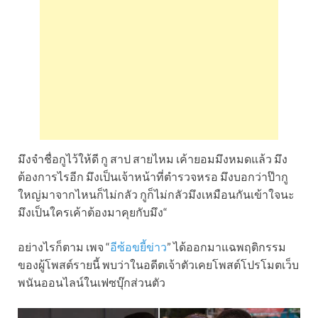
มึงจำชื่อกูไว้ให้ดี กู สาป สายไหม เค้ายอมมึงหมดแล้ว มึง
ต้องการไรอีก มึงเป็นเจ้าหน้าที่ตำรวจหรอ มึงบอกว่าป๊ากู
ใหญ่มาจากไหนก็ไม่กลัว กูก็ไม่กลัวมึงเหมือนกันเข้าใจนะ
มึงเป็นใครเค้าต้องมาคุยกับมึง“
อย่างไรก็ตาม เพจ “
อีซ้อขยี้ข่าว
” ได้ออกมาแฉพฤติกรรม
ของผู้โพสต์รายนี้ พบว่าในอดีตเจ้าตัวเคยโพสต์โปรโมตเว็บ
พนันออนไลน์ในเฟซบุ๊กส่วนตัว