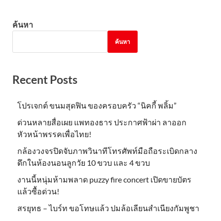
ค้นหา
ค้นหา
Recent Posts
โปรเจกต์ ขนมสุดฟิน ของครอบครัว “นิคกี้ พลิ้ม”
ด่วนหลายสื่อเผย แพทองธาร ประกาศฟ้าผ่า ลาออก
หัวหน้าพรรคเพื่อไทย!
กล้องวงจรปิดจับภาพวินาทีโทรศัพท์มือถือระเบิดกลาง
ดึกในห้องนอนลูกวัย 10 ขวบ และ 4 ขวบ
งานนี้หนุ่มห้ามพลาด puzzy fire concert เปิดขายบัตร
แล้วซื้อด่วน!
สรยุทธ – ไบร์ท ขอโทษแล้ว ปมล้อเลียนสำเนียงกัมพูชา