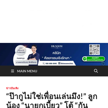
Truststoreonline
บริษัทด้านสื่อ/ข่าวสารใน กรุงเทพมหานคร ประเทศไทย
MAIN MENU
ข่าวบันเทิง
“ป๊ากูไม่ใช่เพื่อนเล่นมึง!” ลูก
น้อง “นายกเบี้ยว” โต้ “กัน