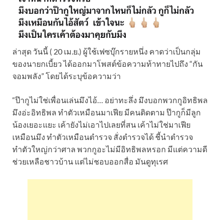
ล่าสุด วันนี้ ( 20 เม.ย.) ผู้ใช้เฟซบุ๊กรายหนึ่ง คาดว่าเป็นกลุ่ม
ของนายกเบี้ยว ได้ออกมาโพสต์ข้อความท้าทายไปถึง “กัน
จอมพลัง” โดยได้ระบุข้อความว่า
“ป๊ากูไม่ใช่เพื่อนเล่นมึงไอ้… อย่าทะลึ่ง มึงบอกพวกกูอิทธิพล
มึงอ่ะอิทธิพล ทำตัวเหมือนมาเฟีย มีคนติดตาม ป๊ากูก็มีลูก
น้องเยอะแยะ เค้ายังไม่เอาไปเลยที่สน เค้าไม่ใช่มาเฟีย
เหมือนมึง ทำตัวเหมือนตำรวจ สั่งตำรวจได้ ชี้นำตำรวจ
ทำตัวใหญ่กว่าศาล พวกกูอะไม่มีอิทธิพลหรอก มีแต่ความดี
ช่วยเหลือชาวบ้าน แต่ไม่ชอบออกสื่อ มันดูทุเรศ