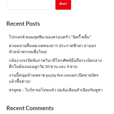
ค้นหา
Recent Posts
โปรเจกต์ ขนมสุดฟิน ของครอบครัว “นิคกี้ พลิ้ม”
ด่วนหลายสื่อเผย แพทองธาร ประกาศฟ้าผ่า ลาออก
หัวหน้าพรรคเพื่อไทย!
กล้องวงจรปิดจับภาพวินาทีโทรศัพท์มือถือระเบิดกลาง
ดึกในห้องนอนลูกวัย 10 ขวบ และ 4 ขวบ
งานนี้หนุ่มห้ามพลาด puzzy fire concert เปิดขายบัตร
แล้วซื้อด่วน!
สรยุทธ – ไบร์ท ขอโทษแล้ว ปมล้อเลียนสำเนียงกัมพูชา
Recent Comments