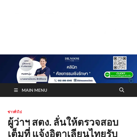
Truststoreonline
บริษัทด้านสื่อ/ข่าวสารใน กรุงเทพมหานคร ประเทศไทย
MAIN MENU
ข่าวทั่วไป
ผู้ว่าฯ สตง. ลั่นให้ตรวจสอบ
เต็มที่ แจ้งอิตาเลียนไทยรับ