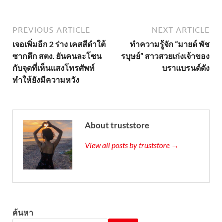
PREVIOUS ARTICLE
NEXT ARTICLE
เจอเพิ่มอีก 2 ร่าง เคสสีดำใต้
ทำความรู้จัก “มายด์ พัช
ซากตึก สตง. ยันคนละโซน
รบุษย์” สาวสวยเก่งเจ้าของ
กับจุดที่เห็นแสงโทรศัพท์
บราแบรนด์ดัง
ทำให้ยังมีความหวัง
About truststore
View all posts by truststore →
ค้นหา