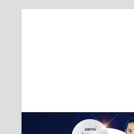
Truststoreonline
บริษัทด้านสื่อ/ข่าวสารใน กรุงเทพมหานคร ประเทศไ