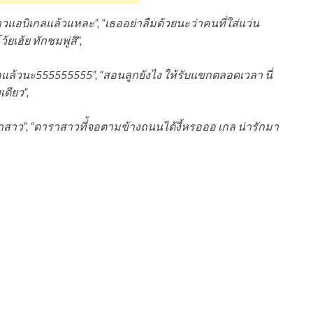
อบิเกลแล้วแหละ”, “เธออย่าลืมด้วยนะว่าคนที่ใส่แว่น
ฮ้ย ทักชมพู่สิ”,
หวอแล้วนะ555555555”, “สอนลูกยังไง ให้รับแขกตลอดเวลา นี่
เดียว”,
สาว”, “ดาราสาวที่้จอตามข้างถนนได้งี้หรอออ เกล น่ารักมา