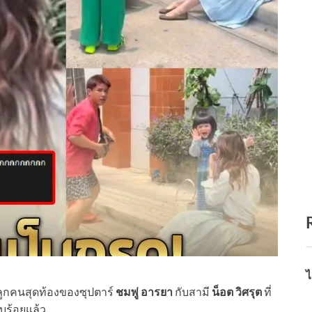
ไ
ลูกคนสุดท้องของซุปตาร์
ชมพู่ อารยา
กับสามี
น็อต วิศรุต
ที่
บร้อยแล้ว