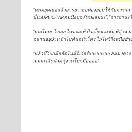
“หมดยุคเธอแล้วอารยา เธอต้องยอมให้กับดาราสาวแ
นั่นSUPERSTARคนนึงของไทยเลยนะ”, “อารยานะโว้ยเ
“เกลไม่ตกใจเลย ในขณะที่ ป้าเจี๊ยบแม่ชม พี่อู๋ เ
หลานอยู่บ้าน ถ้าไม่คุ้นหน้าใคร ไม่ไหว้วิ่งหนีอย่าง
“แล้วชีโบกมืออัตโนมัติเว่อร์55555555 สมมงดารา
กกกก เสิรฟสุด รู้งานโบกมืออออ”