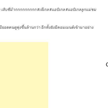
ะคะ เลิบชีม้ากกกกกกกกก #เจ๊เกล #แอบิเกล #แอบิเกลลูกแม่ชม
ก็มียอดคนดูพุ่งขึ้นล้านกว่า อีกทั้งยังมีคอมเมนต์เข้ามาอย่าง