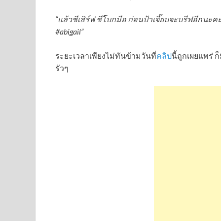
“แล้วชีเสิร์ฟ ชีโบกมือ ก่อนป้าเจี๊ยบจะบรีฟอีกน
#abigail”
ระยะเวลาเพียงไม่ทันข้ามวันที่
คลิป
นี้ถูกเผยแพร่ 
รัวๆ