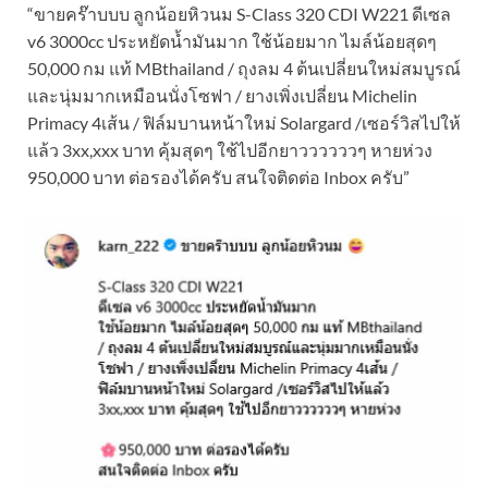
“ขายคร๊าบบบ ลูกน้อยหิวนม S-Class 320 CDI W221 ดีเซล
v6 3000cc ประหยัดน้ำมันมาก ใช้น้อยมาก ไมล์น้อยสุดๆ
50,000 กม แท้ MBthailand / ถุงลม 4 ต้นเปลี่ยนใหม่สมบูรณ์
และนุ่มมากเหมือนนั่งโซฟา / ยางเพิ่งเปลี่ยน Michelin
Primacy 4เส้น / ฟิล์มบานหน้าใหม่ Solargard /เซอร์วิสไปให้
แล้ว 3xx,xxx บาท คุ้มสุดๆ ใช้ไปอีกยาววววววๆ หายห่วง
950,000 บาท ต่อรองได้ครับ สนใจติดต่อ Inbox ครับ”