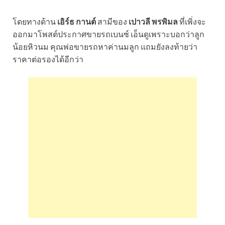
โดยทางด้าน
เอิร์ธ กานต์
สามีของ
เปาวลี พรพิมล
ที่เพิ่งจะ
ออกมาโพสต์ประกาศขายรถเบนซ์ เอ็นดูเพราะบอกว่าลูก
น้อยหิวนม คุณพ่อขายรถหาค่านมลูก แถมยังลงท้ายว่า
ราคาต่อรองได้อีกว่า