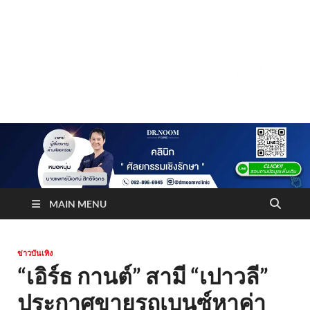
Truststoreonline
บริษัทด้านสื่อ/ข่าวสารใน กรุงเทพมหานคร ประเทศไทย
MAIN MENU
ข่าวบันเทิง
“เอิร์ธ กานต์” สามี “เปาวลี”
ประกาศขายรถเบนซ์หาค่า