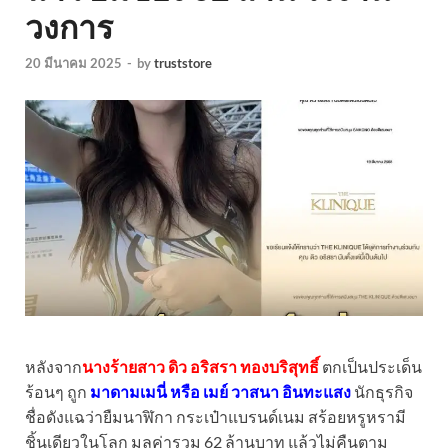
วงการ
20 มีนาคม 2025
-
by
truststore
หลังจาก
นางร้ายสาว ดิว อริสรา ทองบริสุทธิ์
ตกเป็นประเด็น
ร้อนๆ ถูก
มาดามเมนี่ หรือ เมย์ วาสนา อินทะแสง
นักธุรกิจ
ชื่อดังแฉว่ายืมนาฬิกา กระเป๋าแบรนด์เนม สร้อยหรูหรามี
ชิ้นเดียวในโลก มูลค่ารวม 62 ล้านบาท แล้วไม่คืนตาม