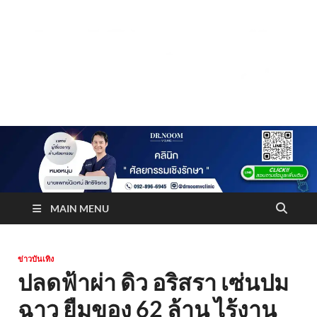
Truststoreonline
บริษัทด้านสื่อ/ข่าวสารใน กรุงเทพมหานคร ประเทศไทย
MAIN MENU
ข่าวบันเทิง
ปลดฟ้าผ่า ดิว อริสรา เซ่นปม
ฉาว ยืมของ 62 ล้าน ไร้งาน