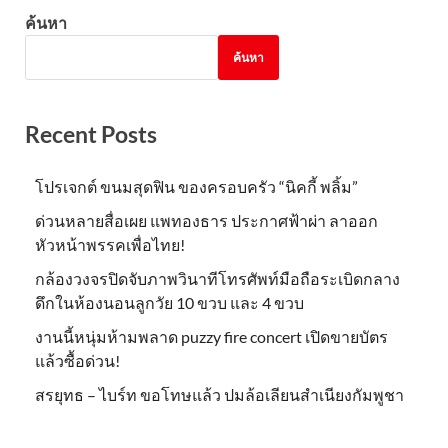
ค้นหา
ค้นหา
Recent Posts
โปรเจกต์ ขนมสุดฟิน ของครอบครัว “นิคกี้ พลิ้ม”
ด่วนหลายสื่อเผย แพทองธาร ประกาศฟ้าผ่า ลาออก
หัวหน้าพรรคเพื่อไทย!
กล้องวงจรปิดจับภาพวินาทีโทรศัพท์มือถือระเบิดกลาง
ดึกในห้องนอนลูกวัย 10 ขวบ และ 4 ขวบ
งานนี้หนุ่มห้ามพลาด puzzy fire concert เปิดขายบัตร
แล้วซื้อด่วน!
สรยุทธ – ไบร์ท ขอโทษแล้ว ปมล้อเลียนสำเนียงกัมพูชา