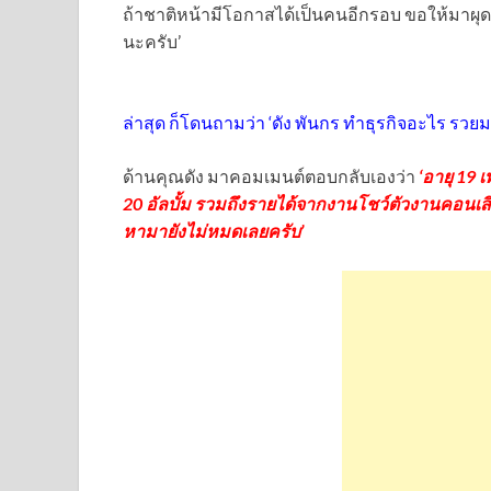
ถ้าชาติหน้ามีโอกาสได้เป็นคนอีกรอบ ขอให้มาผุดมาเ
นะครับ’
ล่าสุด ก็โดนถามว่า ‘ดัง พันกร ทำธุรกิจอะไร รวย
ด้านคุณดัง มาคอมเมนต์ตอบกลับเองว่า
‘อายุ 19 
20 อัลบั้ม รวมถึงรายได้จากงานโชว์ตัวงานคอนเสิร์
หามายังไม่หมดเลยครับ’