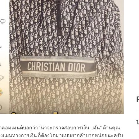
ไ
าวเน็ตคอมเมนต์บอกว่า “น่าจะตรวจสอบการเงิน…มัน” ด้านคุณ
ม่วางแผนทางการเงิน ก็ต้องโตมาแบบยากลำบากหน่อยนะครับ