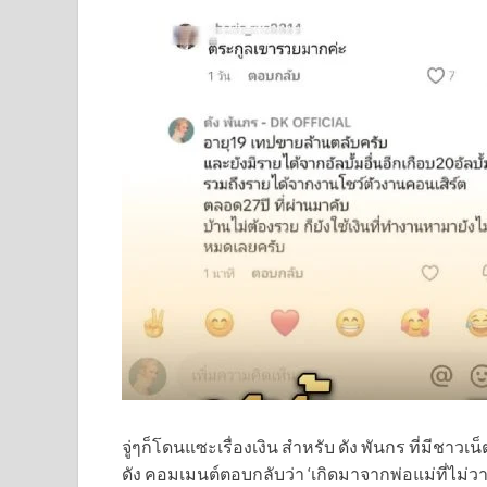
จู่ๆก็โดนแซะเรื่องเงิน สำหรับ ดัง พันกร ที่มีช
ดัง คอมเมนต์ตอบกลับว่า ‘เกิดมาจากพ่อแม่ที่ไ