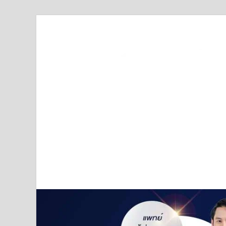
Truststoreonline
บริษัทด้านสื่อ/ข่าวสารใน กรุงเทพมหานคร ประเทศไ