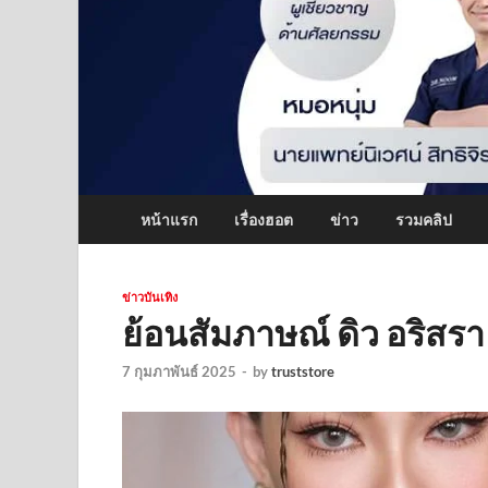
หน้าแรก
เรื่องฮอต
ข่าว
รวมคลิป
ข่าวบันเทิง
ย้อนสัมภาษณ์ ดิว อริสร
7 กุมภาพันธ์ 2025
-
by
truststore