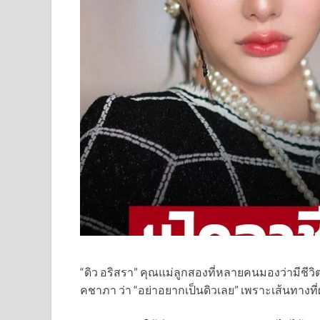
“ดิว อริสรา” คุณแม่ลูกสองที่หลายคนมองว่ามีชีว
คชาภา ว่า “อย่าอยากเป็นดิวเลย” เพราะเส้นทางที