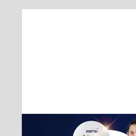
Truststoreonline
บริษัทด้านสื่อ/ข่าวสารใน กรุงเทพมหานคร ประเทศไ