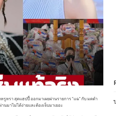
ิตหรูหรา สุดแฮปปี้ ออกมาเผยผ่านรายการ “แฉ” กับ มดดำ
ไ
่ผ่านมาไม่ได้ง่ายและต้องเจ็บมาเยอะ