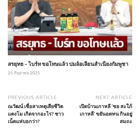
สรยุทธ – ไบร์ท ขอโทษแล้ว ปมล้อเลียนสำเนียงกัมพูชา
25 กันยายน 2025
PREVIOUS ARTICLE
NEXT ARTICLE
ณวัฒน์ เชื่อสาเหตุเสียชีวิต
เปิดบ้านเกาหลี ‘ซอ สะใภ้
แตงโม เกิดจากอะไร? ชาว
เกาหลี’ ขยันอดทน กินอยู่
เน็ตแห่บอกว่า?
สมถะ