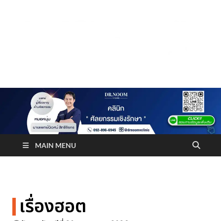
Truststoreonline
บริษัทด้านสื่อ/ข่าวสารใน กรุงเทพมหานคร ประเทศไทย
MAIN MENU
เรื่องฮอต